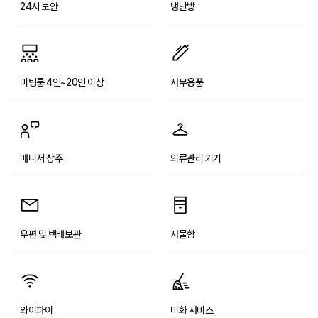
24시 보안
냉난방
미팅룸 4인~20인 이상
사무용품
매니저 상주
의류관리 기기
우편 및 택배보관
사물함
와이파이
미화 서비스