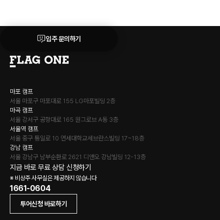
입주 문의하기
마포 캠프
서울 마포구 마포대로 155 LG마포빌딩 2층
마곡 캠프
서울 강서구 공항대로 165 원그로브 A동 3층
서울역 캠프
서울 중구 통일로 10 연세대학교세브란스빌딩 17~18층
강남 캠프
서울 강남구 남부순환로 2621 디앤오 강남빌딩 12-13층
지금 바로 무료 상담 신청하기
※ 비상주 사무실은 제공하지 않습니다
1661-0604
투어신청 바로하기